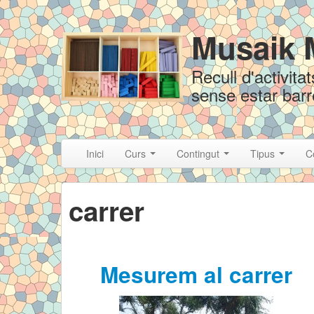
Skip to content
Skip to navigation
Musaik 
Recull d'activit
sense estar bar
Inici
Curs
Contingut
Tipus
C
carrer
Mesurem al carrer