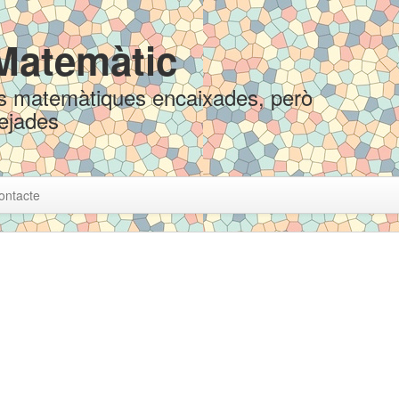
Matemàtic
ats matemàtiques encaixades, però
rejades
ontacte