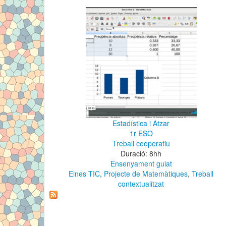
Estadística i Atzar
1r ESO
Treball cooperatiu
Duració: 8hh
Ensenyament guiat
Eines TIC
,
Projecte de Matemàtiques
,
Treball
contextualitzat