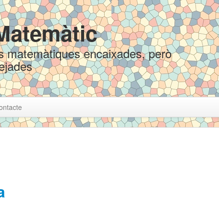
Matemàtic
ats matemàtiques encaixades, però
rejades
ontacte
a