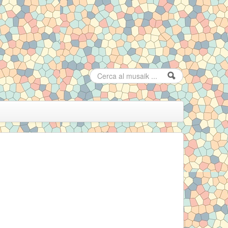
Cerca
Formulari
de cerca