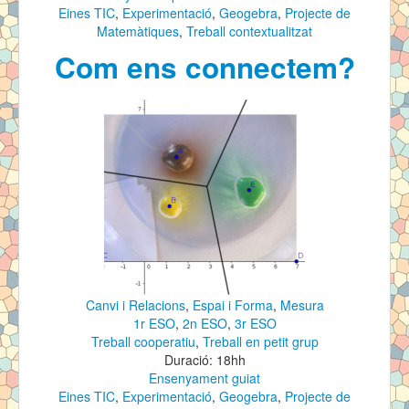
Eines TIC
,
Experimentació
,
Geogebra
,
Projecte de
Matemàtiques
,
Treball contextualitzat
Com ens connectem?
Canvi i Relacions
,
Espai i Forma
,
Mesura
1r ESO
,
2n ESO
,
3r ESO
Treball cooperatiu
,
Treball en petit grup
Duració: 18hh
Ensenyament guiat
Eines TIC
,
Experimentació
,
Geogebra
,
Projecte de