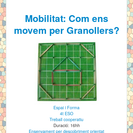
Contingut
Mobilitat: Com ens
Tipus
movem per Granollers?
Contacte
Espai i Forma
4t ESO
Treball cooperatiu
Duració: 16hh
Ensenyament per descobriment orientat